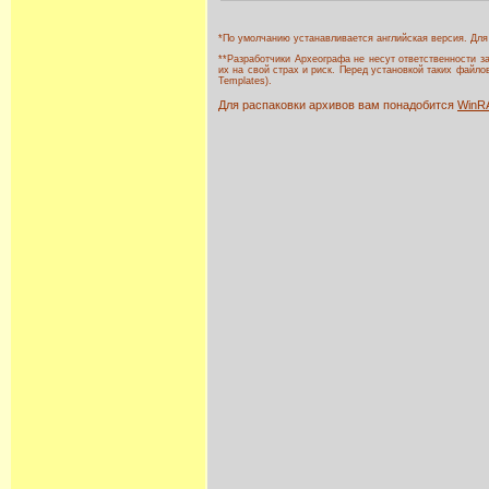
*По умолчанию устанавливается английская версия. Д
**Разработчики Археографа не несут ответственности 
их на свой страх и риск. Перед установкой таких файлов 
Templates).
Для распаковки архивов вам понадобится
WinR