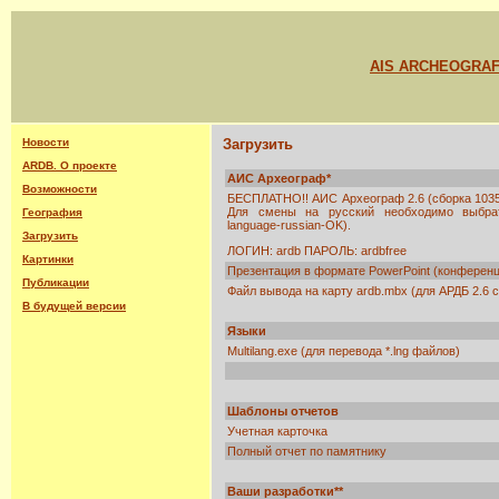
AIS ARCHEOGRA
Новости
Загрузить
ARDB. О проекте
АИС Археограф*
Возможности
БЕСПЛАТНО!! АИС Археограф 2.6 (сборка 1035
Для смены на русский необходимо выбра
География
language-russian-OK).
Загрузить
ЛОГИН: ardb ПАРОЛЬ: ardbfree
Картинки
Презентация в формате PowerPoint (конференция
Публикации
Файл вывода на карту ardb.mbx (для АРДБ 2.6 
В будущей версии
Языки
Multilang.exe (для перевода *.lng файлов)
Шаблоны отчетов
Учетная карточка
Полный отчет по памятнику
Ваши разработки**